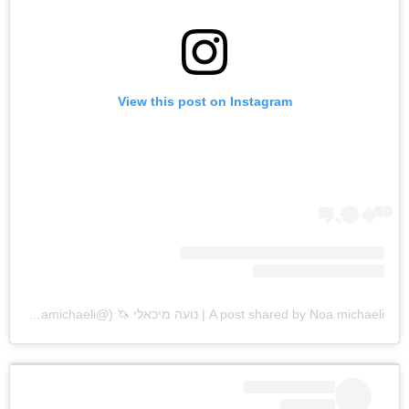
View this post on Instagram
A post shared by Noa michaeli | נועה מיכאלי 🦄 (@nonamichaeli)