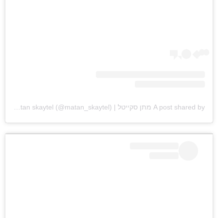
A post shared by מתן סקייטל | matan skaytel (@matan_skaytel)